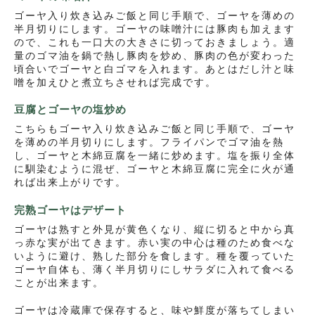
ゴーヤ入り炊き込みご飯と同じ手順で、ゴーヤを薄めの
半月切りにします。ゴーヤの味噌汁には豚肉も加えます
ので、これも一口大の大きさに切っておきましょう。適
量のゴマ油を鍋で熱し豚肉を炒め、豚肉の色が変わった
頃合いでゴーヤと白ゴマを入れます。あとはだし汁と味
噌を加えひと煮立ちさせれば完成です。
豆腐とゴーヤの塩炒め
こちらもゴーヤ入り炊き込みご飯と同じ手順で、ゴーヤ
を薄めの半月切りにします。フライパンでゴマ油を熱
し、ゴーヤと木綿豆腐を一緒に炒めます。塩を振り全体
に馴染むように混ぜ、ゴーヤと木綿豆腐に完全に火が通
れば出来上がりです。
完熟ゴーヤはデザート
ゴーヤは熟すと外見が黄色くなり、縦に切ると中から真
っ赤な実が出てきます。赤い実の中心は種のため食べな
いように避け、熟した部分を食します。種を覆っていた
ゴーヤ自体も、薄く半月切りにしサラダに入れて食べる
ことが出来ます。
ゴーヤは冷蔵庫で保存すると、味や鮮度が落ちてしまい